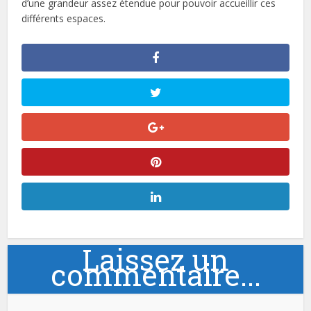
d’une grandeur assez étendue pour pouvoir accueillir ces
différents espaces.
Laissez un
commentaire...